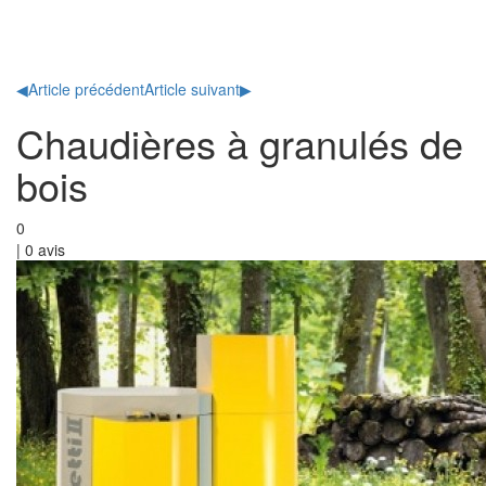
Toggl
naviga
◀
Article précédent
Article suivant
▶
Chaudières à granulés de
bois
0
|
0
avis