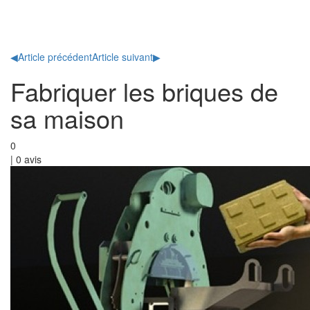
Toggl
naviga
◀
Article précédent
Article suivant
▶
Fabriquer les briques de
sa maison
0
|
0
avis