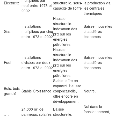
multipliées par
Electricité
structurelle, sous-
la production via
neuf entre 1973 et
capacité de l'offre
les centrales
2002
thermiques
Hausse
structurelle.
Installations
Baisse, nouvelles
Indexation des
Gaz
multipliées par cinq
chaudières
prix sur les
entre 1973 et 2002
économes
énergies
pétrolières.
Hausse
structurelle.
Installations
Baisse, nouvelles
Indexation des
Fuel
divisées par deux
chaudières
prix sur les
entre 1973 et 2002
économes
énergies
pétrolières.
Stable, offre en
capacité. Hausse
Bois, bois
Stable Croissance
conjoncturelle,
Neutre.
granulé
offre encore en
développement.
Nul dans le
24.000 m² de
Baisse
fonctionnement,
panneaux solaires
structurelle,