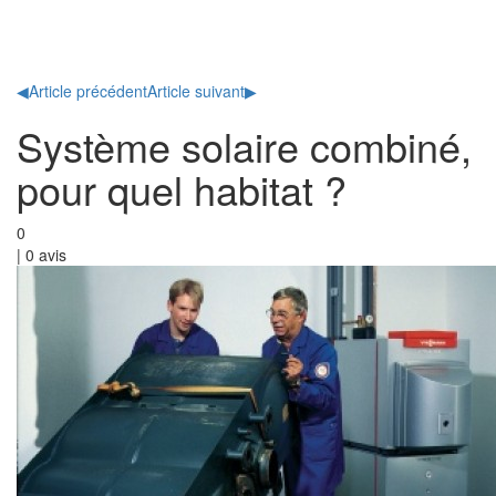
Toggl
naviga
◀
Article précédent
Article suivant
▶
Système solaire combiné,
pour quel habitat ?
0
|
0
avis