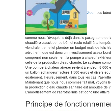
Zoom
Les béné
comme nous l'évoquions déjà dans le paragraphe de l
chaudière classique. Le bémol reste relatif à la tempéra
viendraient en effet plomber un budget mais de tels h
aérothermique est donc un investissement assez lourd
comprend non seulement la pompe à chaleur extérieure 
celle de la production d'eau chaude. Le système comple
Une pompe à chaleur air/eau revient à environ 8 000 euro
un ballon échangeur facturé 1 500 euros et divers éq
également. Heureusement, dans tous les cas, l'aérothe
Maintenant que nous nous sommes fait mal, voyons les 
la production d'eau chaude sanitaire est amputée de 7
L'amortissement de l'aérothermie est donc une affaire d
Principe de fonctionneme