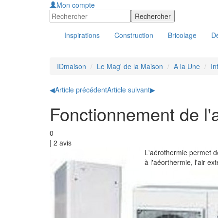
Mon compte
Inspirations
Construction
Bricolage
Dé
IDmaison
Le Mag' de la Maison
A la Une
In
◀
Article précédent
Article suivant
▶
Fonctionnement de l'
0
|
2
avis
L'aérothermie permet d
à l'aéorthermie, l'air ex