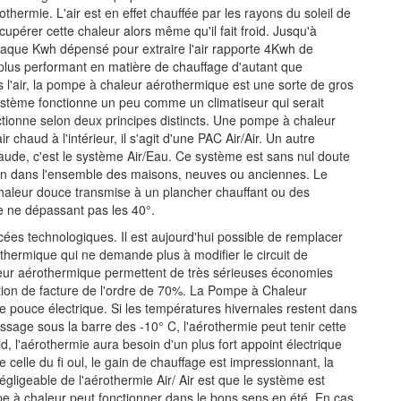
othermie. L'air est en effet chauffée par les rayons du soleil de
upérer cette chaleur alors même qu'il fait froid. Jusqu'à
chaque Kwh dépensé pour extraire l'air rapporte 4Kwh de
e plus performant en matière de chauffage d'autant que
ns l'air, la pompe à chaleur aérothermique est une sorte de gros
ystème fonctionne un peu comme un climatiseur qui serait
ctionne selon deux principes distincts. Une pompe à chaleur
air chaud à l'intérieur, il s'agit d'une PAC Air/Air. Un autre
haude, c'est le système Air/Eau. Ce système est sans nul doute
tion dans l'ensemble des maisons, neuves ou anciennes. Le
 chaleur douce transmise à un plancher chauffant ou des
 ne dépassant pas les 40°.
es technologiques. Il est aujourd'hui possible de remplacer
othermique qui ne demande plus à modifier le circuit de
ur aérothermique permettent de très sérieuses économies
ction de facture de l'ordre de 70%. La Pompe à Chaleur
ouce électrique. Si les températures hivernales restent dans
age sous la barre des -10° C, l'aérothermie peut tenir cette
, l'aérothermie aura besoin d'un plus fort appoint électrique
 celle du fi oul, le gain de chauffage est impressionnant, la
égligeable de l'aérothermie Air/ Air est que le système est
mpe à chaleur peut fonctionner dans le bons sens en été. En cas