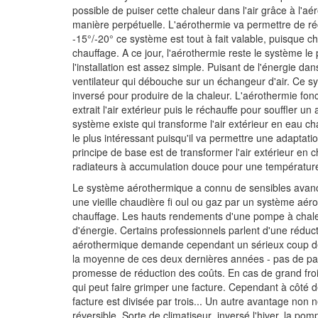
possible de puiser cette chaleur dans l'air grâce à l'aér
manière perpétuelle. L'aérothermie va permettre de réc
-15°/-20° ce système est tout à fait valable, puisque 
chauffage. A ce jour, l'aérothermie reste le système l
l'installation est assez simple. Puisant de l'énergie da
ventilateur qui débouche sur un échangeur d'air. Ce s
inversé pour produire de la chaleur. L'aérothermie fon
extrait l'air extérieur puis le réchauffe pour souffler un 
système existe qui transforme l'air extérieur en eau c
le plus intéressant puisqu'il va permettre une adapta
principe de base est de transformer l'air extérieur en
radiateurs à accumulation douce pour une température
Le système aérothermique a connu de sensibles avancé
une vieille chaudière fi oul ou gaz par un système aér
chauffage. Les hauts rendements d'une pompe à chale
d'énergie. Certains professionnels parlent d'une rédu
aérothermique demande cependant un sérieux coup de p
la moyenne de ces deux dernières années - pas de pass
promesse de réduction des coûts. En cas de grand froid
qui peut faire grimper une facture. Cependant à côté de
facture est divisée par trois... Un autre avantage non n
réversible. Sorte de climatiseur inversé l'hiver, la po