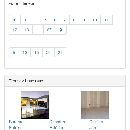
votre intérieur.
1
...
5
6
7
8
9
10
11
12
13
...
27
5
10
15
20
25
Trouvez l'inspiration...
Bureau
Chambre
Cuisine
Entrée
Extérieur
Jardin