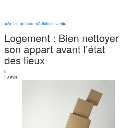
Toggl
naviga
◀
Article précédent
Article suivant
▶
Logement : Bien nettoyer
son appart avant l’état
des lieux
0
|
0
avis