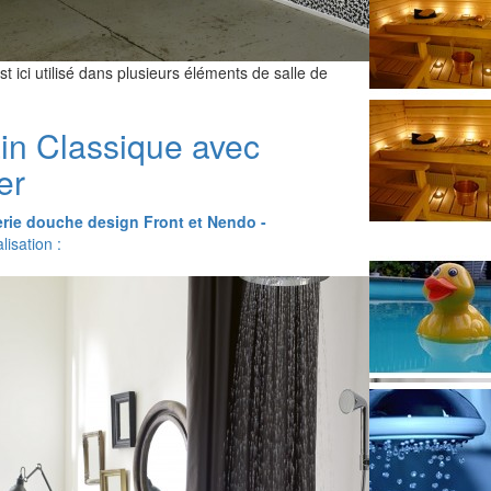
 ici utilisé dans plusieurs éléments de salle de
ain Classique avec
er
erie douche design Front et Nendo -
isation :