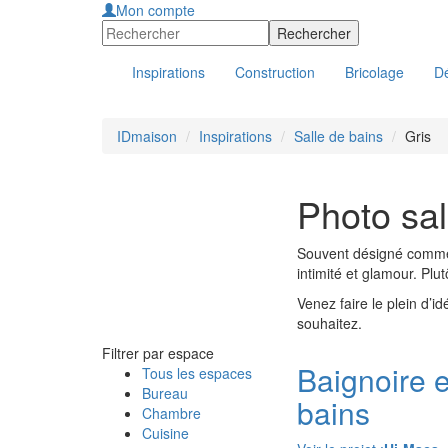
Mon compte
Inspirations
Construction
Bricolage
Dé
IDmaison
Inspirations
Salle de bains
Gris
Photo sal
Souvent désigné comme l’
intimité et glamour. Pl
Venez faire le plein d’i
souhaitez.
Filtrer par espace
Baignoire e
Tous les espaces
Bureau
bains
Chambre
Cuisine