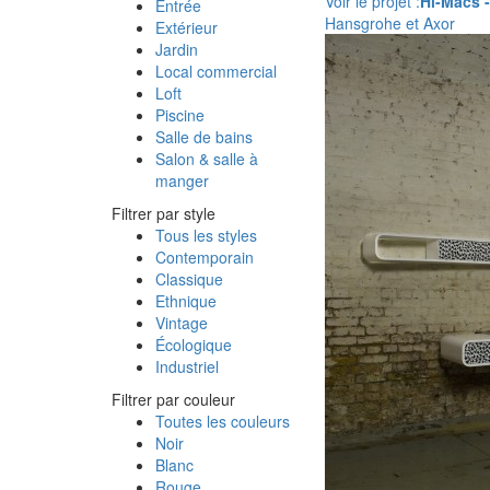
Voir le projet :
Hi-Macs -
Entrée
Hansgrohe et Axor
Extérieur
Jardin
Local commercial
Loft
Piscine
Salle de bains
Salon & salle à
manger
Filtrer par style
Tous les styles
Contemporain
Classique
Ethnique
Vintage
Écologique
Industriel
Filtrer par couleur
Toutes les couleurs
Noir
Blanc
Rouge