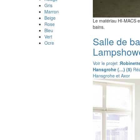
Gris
Marron
Beige
Le matériau HI-MACS est
Rose
bains.
Bleu
Vert
Salle de b
Ocre
Lampshow
Voir le projet :
Robinett
Hansgrohe (…) (5)
Réal
Hansgrohe et Axor