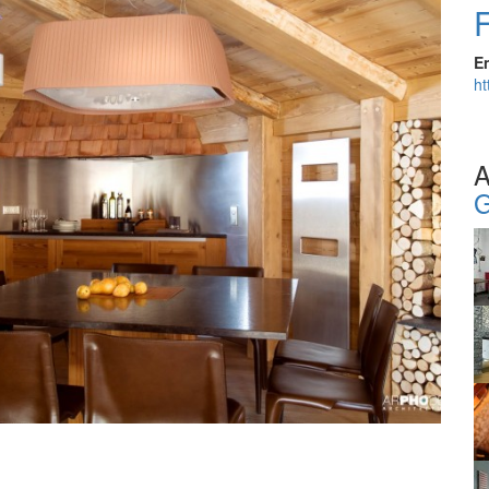
E
ht
A