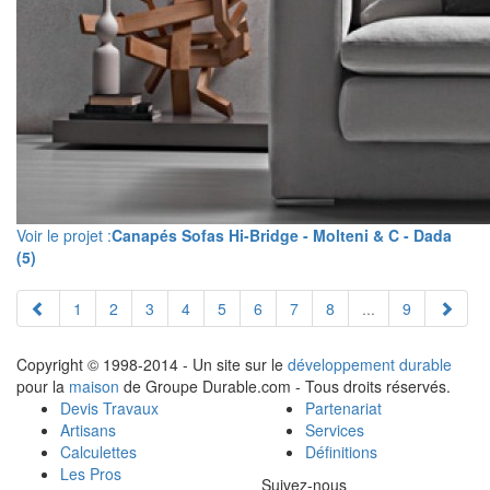
Voir le projet :
Canapés Sofas Hi-Bridge - Molteni & C - Dada
(5)
1
2
3
4
5
6
7
8
...
9
Copyright © 1998-2014 - Un site sur le
développement durable
pour la
maison
de Groupe Durable.com - Tous droits réservés.
Devis Travaux
Partenariat
Artisans
Services
Calculettes
Définitions
Les Pros
Suivez-nous