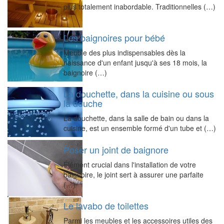
plus totalement inabordable. Traditionnelles (…)
Les baignoires pour bébé
Meuble des plus indispensables dès la
naissance d'un enfant jusqu'à ses 18 mois, la
baignoire (…)
La douchette, dans la cuisine ou sous
la douche
La douchette, dans la salle de bain ou dans la
cuisine, est un ensemble formé d'un tube et (…)
Poser un joint de baignore
Élément crucial dans l'installation de votre
baignoire, le joint sert à assurer une parfaite
(…)
Le lavabo de toilettes
Parmi les meubles et les accessoires utiles des