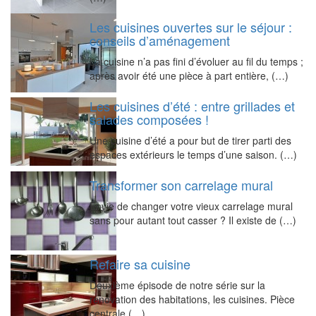
Les cuisines ouvertes sur le séjour :
conseils d’aménagement
La cuisine n’a pas fini d’évoluer au fil du temps ;
après avoir été une pièce à part entière, (…)
Les cuisines d’été : entre grillades et
salades composées !
Une cuisine d’été a pour but de tirer parti des
espaces extérieurs le temps d’une saison. (…)
Transformer son carrelage mural
Envie de changer votre vieux carrelage mural
sans pour autant tout casser ? Il existe de (…)
Refaire sa cuisine
Deuxième épisode de notre série sur la
rénovation des habitations, les cuisines. Pièce
centrale (…)