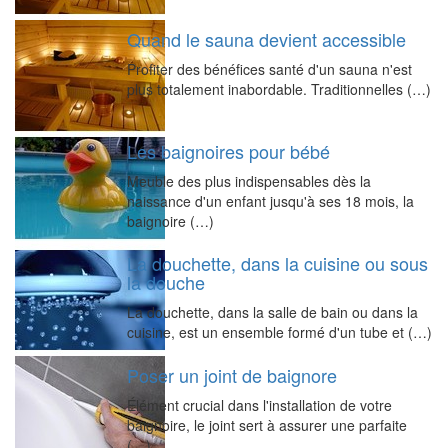
Quand le sauna devient accessible
Profiter des bénéfices santé d'un sauna n'est
plus totalement inabordable. Traditionnelles (…)
Les baignoires pour bébé
Meuble des plus indispensables dès la
naissance d'un enfant jusqu'à ses 18 mois, la
baignoire (…)
La douchette, dans la cuisine ou sous
la douche
La douchette, dans la salle de bain ou dans la
cuisine, est un ensemble formé d'un tube et (…)
Poser un joint de baignore
Élément crucial dans l'installation de votre
baignoire, le joint sert à assurer une parfaite
(…)