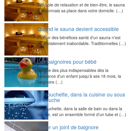
Symbole de relaxation et de bien-être, le sauna
a désormais sa place dans votre domicile. (…)
Quand le sauna devient accessible
Profiter des bénéfices santé d'un sauna n'est
plus totalement inabordable. Traditionnelles (…)
Les baignoires pour bébé
Meuble des plus indispensables dès la
naissance d'un enfant jusqu'à ses 18 mois, la
baignoire (…)
La douchette, dans la cuisine ou sous
la douche
La douchette, dans la salle de bain ou dans la
cuisine, est un ensemble formé d'un tube et (…)
Poser un joint de baignore