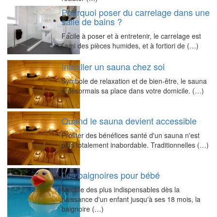
Pourquoi poser du carrelage dans une
salle de bains ?
Facile à poser et à entretenir, le carrelage est
l’ami des pièces humides, et à fortiori de (…)
Installer un sauna chez soi
Symbole de relaxation et de bien-être, le sauna
a désormais sa place dans votre domicile. (…)
Quand le sauna devient accessible
Profiter des bénéfices santé d'un sauna n'est
plus totalement inabordable. Traditionnelles (…)
Les baignoires pour bébé
Meuble des plus indispensables dès la
naissance d'un enfant jusqu'à ses 18 mois, la
baignoire (…)