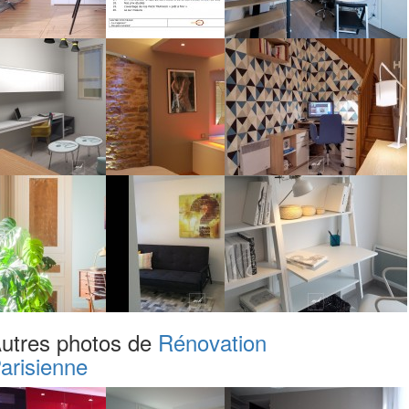
utres photos de
Rénovation
arisienne