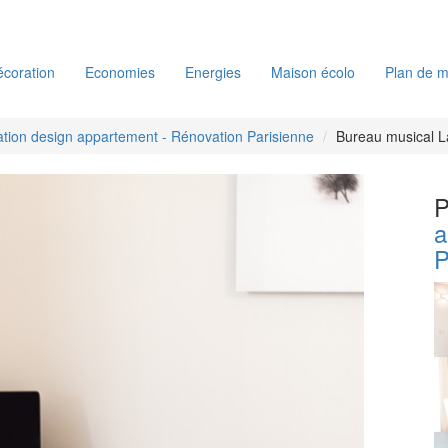
coration
Economies
Energies
Maison écolo
Plan de m
tion design appartement - Rénovation Parisienne
Bureau musical L
P
a
P