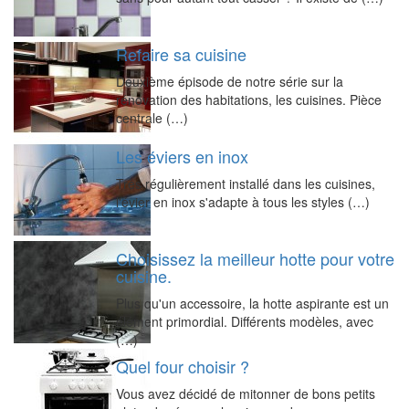
Refaire sa cuisine
Deuxième épisode de notre série sur la
rénovation des habitations, les cuisines. Pièce
centrale (…)
Les éviers en inox
Très régulièrement installé dans les cuisines,
l'évier en inox s'adapte à tous les styles (…)
Choisissez la meilleur hotte pour votre
cuisine.
Plus qu'un accessoire, la hotte aspirante est un
élément primordial. Différents modèles, avec
(…)
Quel four choisir ?
Vous avez décidé de mitonner de bons petits