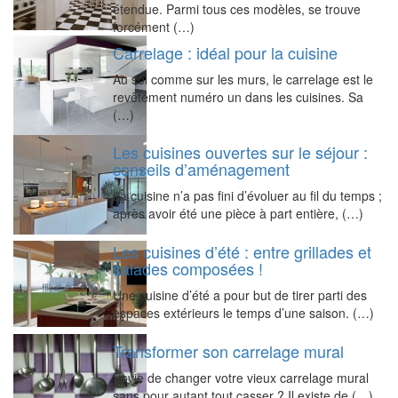
étendue. Parmi tous ces modèles, se trouve
forcément (…)
Carrelage : idéal pour la cuisine
Au sol comme sur les murs, le carrelage est le
revêtement numéro un dans les cuisines. Sa
(…)
Les cuisines ouvertes sur le séjour :
conseils d’aménagement
La cuisine n’a pas fini d’évoluer au fil du temps ;
après avoir été une pièce à part entière, (…)
Les cuisines d’été : entre grillades et
salades composées !
Une cuisine d’été a pour but de tirer parti des
espaces extérieurs le temps d’une saison. (…)
Transformer son carrelage mural
Envie de changer votre vieux carrelage mural
sans pour autant tout casser ? Il existe de (…)