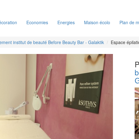
coration
Economies
Energies
Maison écolo
Plan de m
ment institut de beauté Before Beauty Bar - Galaktik
Espace épilat
P
b
G