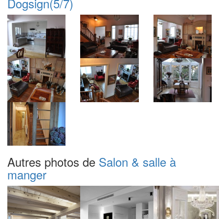
Dogsign
(5/7)
Autres photos de
Salon & salle à
manger