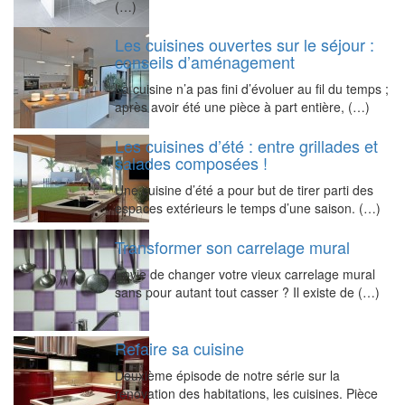
(…)
Les cuisines ouvertes sur le séjour :
conseils d’aménagement
La cuisine n’a pas fini d’évoluer au fil du temps ;
après avoir été une pièce à part entière, (…)
Les cuisines d’été : entre grillades et
salades composées !
Une cuisine d’été a pour but de tirer parti des
espaces extérieurs le temps d’une saison. (…)
Transformer son carrelage mural
Envie de changer votre vieux carrelage mural
sans pour autant tout casser ? Il existe de (…)
Refaire sa cuisine
Deuxième épisode de notre série sur la
rénovation des habitations, les cuisines. Pièce