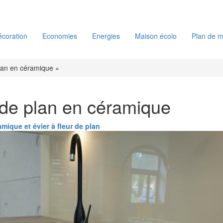
coration
Economies
Energies
Maison écolo
Plan de m
lan en céramique »
 de plan en céramique
amique et évier à fleur de plan