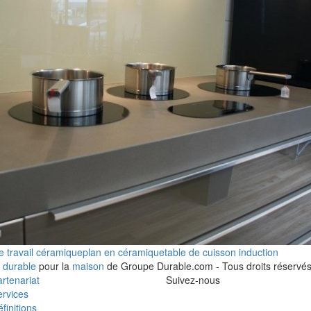
e travail céramique
plan en céramique
table de cuisson induction
 durable
pour la
maison
de Groupe Durable.com - Tous droits réservés
rtenariat
Suivez-nous
rvices
finitions