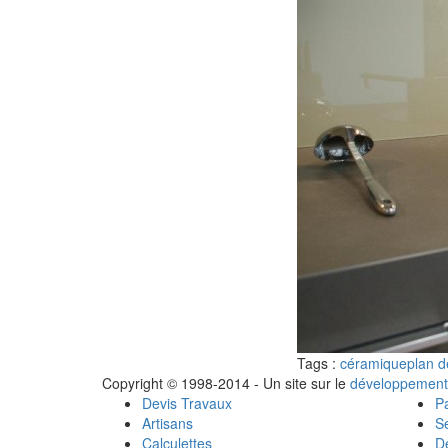
Tags :
céramique
plan d
Copyright © 1998-2014 - Un site sur le
développement
Devis Travaux
Pa
Artisans
Se
Calculettes
Dé