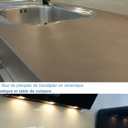
à fleur de plan
plan de travail
plan en céramique
amique et table de cuisson