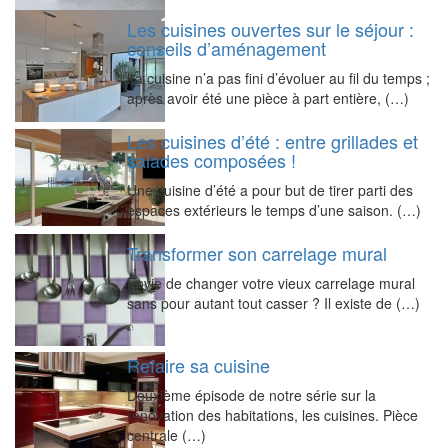
Les cuisines ouvertes sur le séjour :
conseils d’aménagement
La cuisine n’a pas fini d’évoluer au fil du temps ;
après avoir été une pièce à part entière, (…)
Les cuisines d’été : entre grillades et
salades composées !
Une cuisine d’été a pour but de tirer parti des
espaces extérieurs le temps d’une saison. (…)
Transformer son carrelage mural
Envie de changer votre vieux carrelage mural
sans pour autant tout casser ? Il existe de (…)
Refaire sa cuisine
Deuxième épisode de notre série sur la
rénovation des habitations, les cuisines. Pièce
centrale (…)