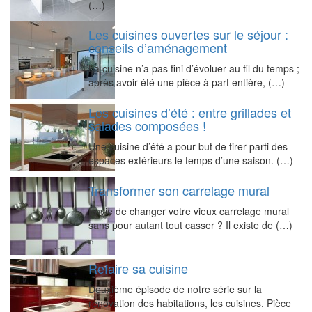
(…)
Les cuisines ouvertes sur le séjour :
conseils d’aménagement
La cuisine n’a pas fini d’évoluer au fil du temps ;
après avoir été une pièce à part entière, (…)
Les cuisines d’été : entre grillades et
salades composées !
Une cuisine d’été a pour but de tirer parti des
espaces extérieurs le temps d’une saison. (…)
Transformer son carrelage mural
Envie de changer votre vieux carrelage mural
sans pour autant tout casser ? Il existe de (…)
Refaire sa cuisine
Deuxième épisode de notre série sur la
rénovation des habitations, les cuisines. Pièce