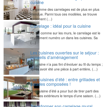
cuisine
La gamme des carrelages est de plus en plus
étendue. Parmi tous ces modèles, se trouve
forcément (…)
Carrelage : idéal pour la cuisine
Au sol comme sur les murs, le carrelage est le
revêtement numéro un dans les cuisines. Sa
(…)
Les cuisines ouvertes sur le séjour :
conseils d’aménagement
La cuisine n’a pas fini d’évoluer au fil du temps ;
après avoir été une pièce à part entière, (…)
Les cuisines d’été : entre grillades et
salades composées !
Une cuisine d’été a pour but de tirer parti des
espaces extérieurs le temps d’une saison. (…)
Transformer son carrelage mural