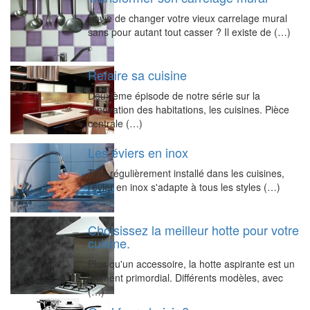
Envie de changer votre vieux carrelage mural
sans pour autant tout casser ? Il existe de (…)
Refaire sa cuisine
Deuxième épisode de notre série sur la
rénovation des habitations, les cuisines. Pièce
centrale (…)
Les éviers en inox
Très régulièrement installé dans les cuisines,
l'évier en inox s'adapte à tous les styles (…)
Choisissez la meilleur hotte pour votre
cuisine.
Plus qu'un accessoire, la hotte aspirante est un
élément primordial. Différents modèles, avec
(…)