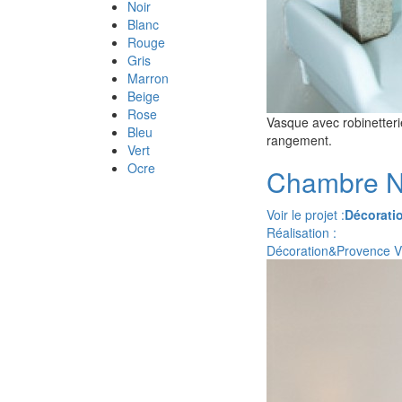
Noir
Blanc
Rouge
Gris
Marron
Beige
Rose
Vasque avec robinetterie
Bleu
rangement.
Vert
Ocre
Chambre Na
Voir le projet :
Décoratio
Réalisation :
Décoration&Provence 