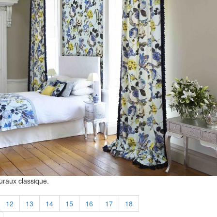
raux classique.
12
13
14
15
16
17
18