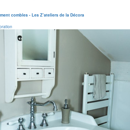
ent combles - Les Z’ateliers de la Décora
oration