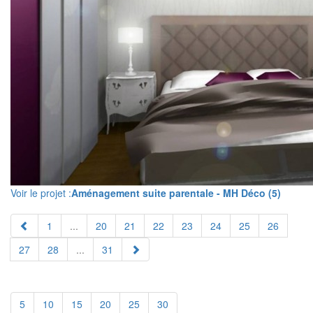
Voir le projet :
Aménagement suite parentale - MH Déco (5)
1
...
20
21
22
23
24
25
26
27
28
...
31
5
10
15
20
25
30