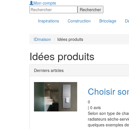
Mon compte
Inspirations
Construction
Bricolage
Dé
IDmaison
Idées produits
Idées produits
Derniers articles
Choisir so
0
|
0
avis
Selon son type de chauf
radiateurs sèche-servi
quelques exemples de 