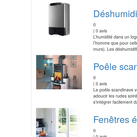
Déshumidif
0
|
0
avis
L’humidité dans un lo
l’homme que pour celle
murs). Les déshumidif
Poêle sca
0
|
0
avis
Le poêle scandinave v
adoucir les rudes soiré
s'intégrer facilement d
Fenêtres él
0
|
0
avis