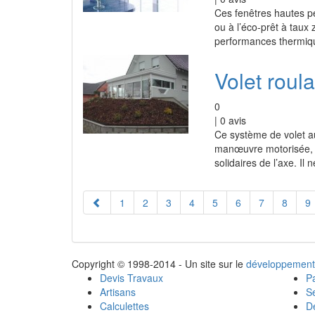
Ces fenêtres hautes pe
ou à l’éco-prêt à taux 
performances thermiqu
Volet roul
0
|
0
avis
Ce système de volet au
manœuvre motorisée, es
solidaires de l’axe. Il
1
2
3
4
5
6
7
8
9
Copyright © 1998-2014 - Un site sur le
développement
Devis Travaux
Pa
Artisans
Se
Calculettes
Dé