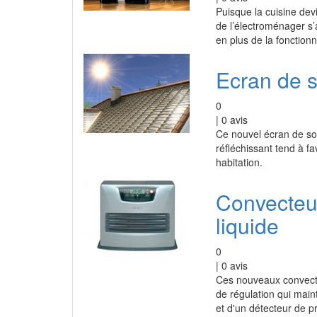
Puisque la cuisine devi
de l’électroménager s’
en plus de la fonctionn
Ecran de s
0
|
0
avis
Ce nouvel écran de so
réfléchissant tend à fa
habitation.
Convecteu
liquide
0
|
0
avis
Ces nouveaux convecte
de régulation qui main
et d'un détecteur de pr