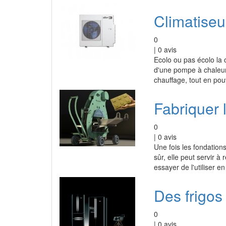
Climatiseu
0
|
0
avis
Ecolo ou pas écolo la 
d'une pompe à chaleur a
chauffage, tout en pou
Fabriquer 
0
|
0
avis
Une fois les fondations
sûr, elle peut servir 
essayer de l'utiliser e
Des frigos
0
|
0
avis