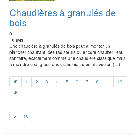
Chaudières à granulés de
bois
0
|
0
avis
Une chaudière à granulés de bois peut alimenter un
plancher chauffant, des radiateurs ou encore chauffer l'eau
sanitaire, exactement comme une chaudière classique mais
à moindre coût grâce aux granulés. Le point avec un (…)
1
2
3
4
5
6
7
8
...
10
5
10