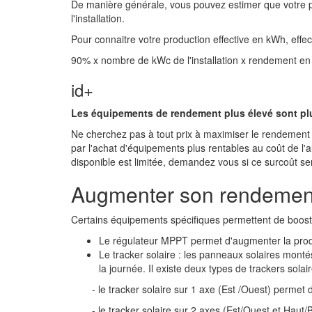
De manière générale, vous pouvez estimer que votre p
l'installation.
Pour connaitre votre production effective en kWh, effect
90% x nombre de kWc de l'installation x rendement e
id+
Les équipements de rendement plus élevé sont pl
Ne cherchez pas à tout prix à maximiser le rendemen
par l'achat d'équipements plus rentables au coût de l
disponible est limitée, demandez vous si ce surcoût ser
Augmenter son rendemen
Certains équipements spécifiques permettent de booste
Le régulateur MPPT permet d'augmenter la pro
Le tracker solaire : les panneaux solaires monté
la journée. Il existe deux types de trackers solai
- le tracker solaire sur 1 axe (Est /Ouest) perme
- le tracker solaire sur 2 axes (Est/Ouest et Hau