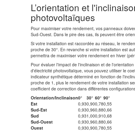
L’orientation et l'inclina
photovoltaïques
Pour maximiser votre rendement, vos panneaux doivent 
Sud-Ouest. Dans le pire des cas, ils peuvent être orient
Si votre installation est raccordée au réseau, le rende
proche de 30°. En revanche si votre installation est a
permettra de maximiser votre rendement en hiver (pério
Pour évaluer l'impact de l'inclinaison et de l'orientat
d'électricité photovoltaïque, vous pouvez utiliser le coe
indicateur synthétique déterminé en fonction de l'inclin
proche de 1, plus le rendement de votre installation se
coefficient de correction dans différentes configuration
Orientation/Inclinaison
0°
30°
60°
90°
Est
0,93
0,90
0,78
0,55
Sud-Est
0,93
0,96
0,88
0,66
Sud
0,93
1,00
0,91
0,68
Sud-Ouest
0,93
0,96
0,88
0,66
Ouest
0,93
0,90
0,78
0,55