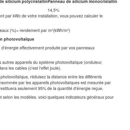
e silicium polycristallin
Panneau de silicium monocristallin
14,5%
 par kWc de votre installation, vous pouvez calculer le
eaux (%)= rendement par m²(kWh/m²)
ion photovoltaïque
 d'énergie effectivement produite par vos panneaux
s autres appareils du système photovoltaïque (onduleur,
ns les cables (c'est l'effet joule).
é photovoltaïque, réduisez la distance entre les différents
nsommée par les appareils photovoltaïques est mesurée par
estituera seulement 95% de la quantité d'énergie reçue.
t selon les modèles. voici quelques indicateurs généraux pour