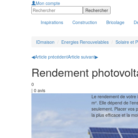
Mon compte
Inspirations
Construction
Bricolage
Dé
IDmaison
Energies Renouvelables
Solaire et 
◀
Article précédent
Article suivant
▶
Rendement photovolt
0
|
0
avis
Le rendement de votre i
m². Elle dépend de l'ens
seulement. Placer vos 
la plus efficace et la 