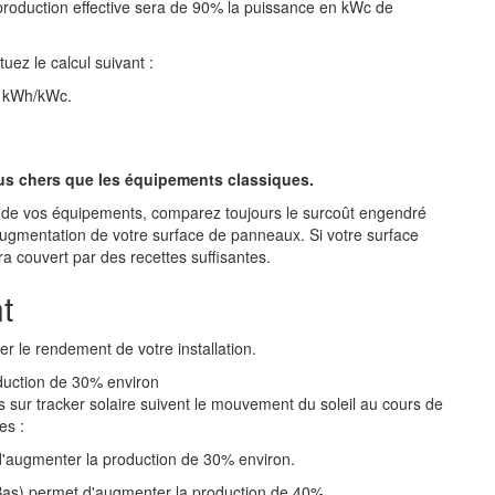
roduction effective sera de 90% la puissance en kWc de
uez le calcul suivant :
n kWh/kWc.
us chers que les équipements classiques.
t de vos équipements, comparez toujours le surcoût engendré
'augmentation de votre surface de panneaux. Si votre surface
a couvert par des recettes suffisantes.
t
r le rendement de votre installation.
duction de 30% environ
s sur tracker solaire suivent le mouvement du soleil au cours de
res :
t d'augmenter la production de 30% environ.
t/Bas) permet d'augmenter la production de 40%.