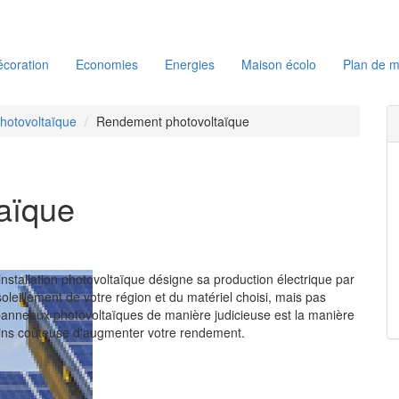
coration
Economies
Energies
Maison écolo
Plan de m
Photovoltaïque
Rendement photovoltaïque
aïque
nstallation photovoltaïque désigne sa production électrique par
oleillement de votre région et du matériel choisi, mais pas
panneaux photovoltaïques de manière judicieuse est la manière
moins coûteuse d'augmenter votre rendement.