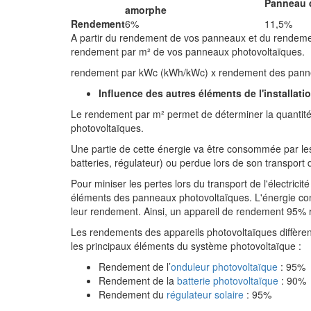
Panneau d
amorphe
Rendement
6%
11,5%
A partir du rendement de vos panneaux et du rendement
rendement par m² de vos panneaux photovoltaïques.
rendement par kWc (kWh/kWc) x rendement des pann
Influence des autres éléments de l'installat
Le rendement par m² permet de déterminer la quantité
photovoltaïques.
Une partie de cette énergie va être consommée par le
batteries, régulateur) ou perdue lors de son transport da
Pour miniser les pertes lors du transport de l'électricit
éléments des panneaux photovoltaïques. L'énergie co
leur rendement. Ainsi, un appareil de rendement 95% r
Les rendements des appareils photovoltaïques diffèren
les principaux éléments du système photovoltaïque :
Rendement de l’
onduleur
photovoltaïque
: 95%
Rendement de la
batterie photovoltaïque
: 90%
Rendement du
régulateur solaire
: 95%