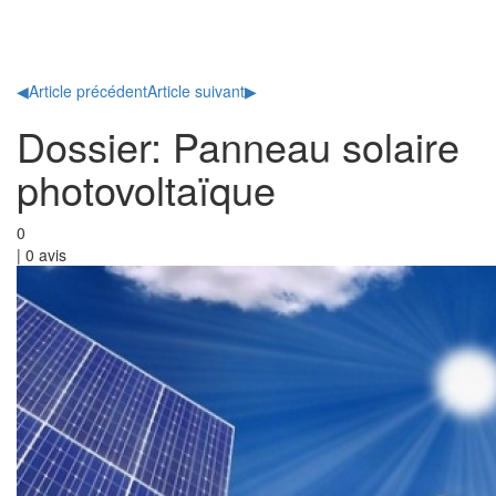
Toggl
naviga
◀
Article précédent
Article suivant
▶
Dossier: Panneau solaire
photovoltaïque
0
|
0
avis