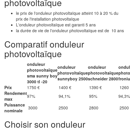
photovoltaïque
le prix de l'onduleur photovoltaïque atteint 10 à 20 % du
prix de l'installation photovoltaïque
L'onduleur photovoltaïque est garanti 5 ans
la durée de vie de l'onduleur photovoltaïque est de 10 ans
Comparatif onduleur
photovoltaïque
onduleur
onduleur
onduleur
ondul
photovoltaïque
photovoltaïque
photovoltaïque
photo
sma sunny boy
sunnyboy 2500
schneider 2800
froni
3000 tl -20
Prix
1750 €
1400 €
1390 €
1260 
Rendement
97%
94,1%
95%
94,3%
max
Puissance
3000
2500
2800
2500
nominale
Choisir son onduleur