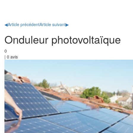
Toggl
naviga
◀
Article précédent
Article suivant
▶
Onduleur photovoltaïque
0
|
0
avis