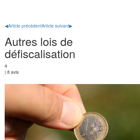
Toggl
naviga
◀
Article précédent
Article suivant
▶
Autres lois de
défiscalisation
4
|
8
avis