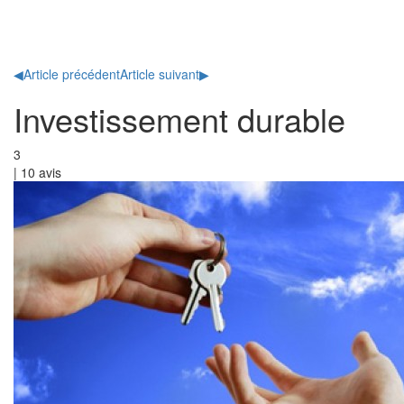
Toggl
naviga
◀
Article précédent
Article suivant
▶
Investissement durable
3
|
10
avis