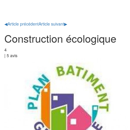
Toggl
naviga
◀
Article précédent
Article suivant
▶
Construction écologique
4
|
5
avis