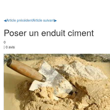
Toggl
naviga
◀
Article précédent
Article suivant
▶
Poser un enduit ciment
0
|
0
avis