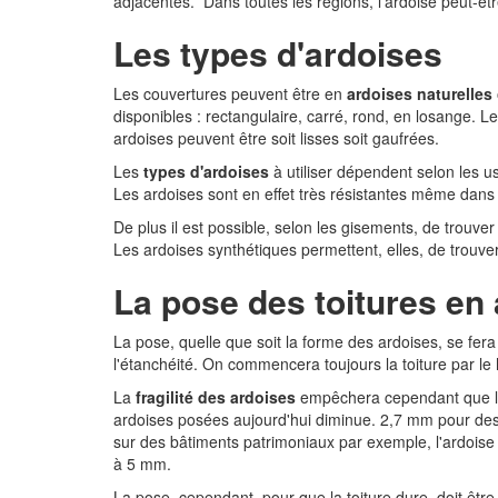
adjacentes. Dans toutes les régions, l'ardoise peut-
Les types d'ardoises
Les couvertures peuvent être en
ardoises naturelles
disponibles : rectangulaire, carré, rond, en losange. Les
ardoises peuvent être soit lisses soit gaufrées.
Les
types d'ardoises
à utiliser dépendent selon les u
Les ardoises sont en effet très résistantes même dans 
De plus il est possible, selon les gisements, de trouver
Les ardoises synthétiques permettent, elles, de trouve
La pose des toitures en
La pose, quelle que soit la forme des ardoises, se fe
l'étanchéité. On commencera toujours la toiture par l
La
fragilité des ardoises
empêchera cependant que l'
ardoises posées aujourd'hui diminue. 2,7 mm pour des 
sur des bâtiments patrimoniaux par exemple, l'ardoise 
à 5 mm.
La pose, cependant, pour que la toiture dure, doit être 