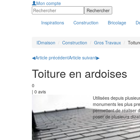
Mon compte
Inspirations
Construction
Bricolage
Dé
IDmaison
Construction
Gros Travaux
Toitur
◀
Article précédent
Article suivant
▶
Toiture en ardoises
0
|
0
avis
Utilisées depuis plusie
monuments les plus pres
permettent de réaliser 
poser de plusieurs dizai