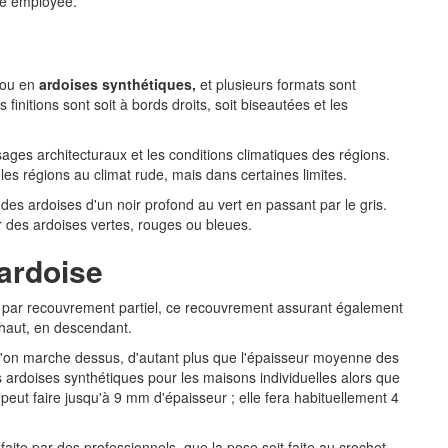
être employée.
ou en
ardoises synthétiques,
et plusieurs formats sont
 finitions sont soit à bords droits, soit biseautées et les
sages architecturaux et les conditions climatiques des régions.
les régions au climat rude, mais dans certaines limites.
 des ardoises d'un noir profond au vert en passant par le gris.
r des ardoises vertes, rouges ou bleues.
 ardoise
ra par recouvrement partiel, ce recouvrement assurant également
e haut, en descendant.
on marche dessus, d'autant plus que l'épaisseur moyenne des
ardoises synthétiques pour les maisons individuelles alors que
peut faire jusqu'à 9 mm d'épaisseur ; elle fera habituellement 4
faite par des professionnels, que la pose soit faite au crochet