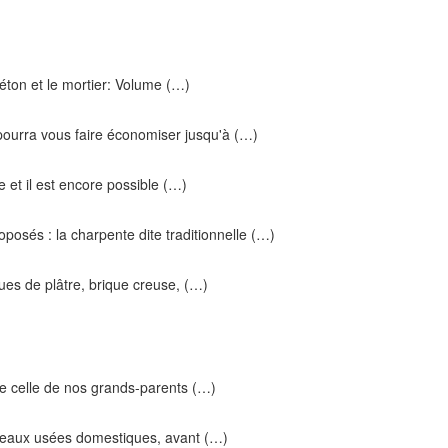
béton et le mortier: Volume (…)
ourra vous faire économiser jusqu'à (…)
 et il est encore possible (…)
posés : la charpente dite traditionnelle (…)
es de plâtre, brique creuse, (…)
e celle de nos grands-parents (…)
es eaux usées domestiques, avant (…)