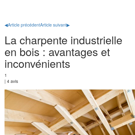
Toggl
naviga
◀
Article précédent
Article suivant
▶
La charpente industrielle
en bois : avantages et
inconvénients
1
|
4
avis