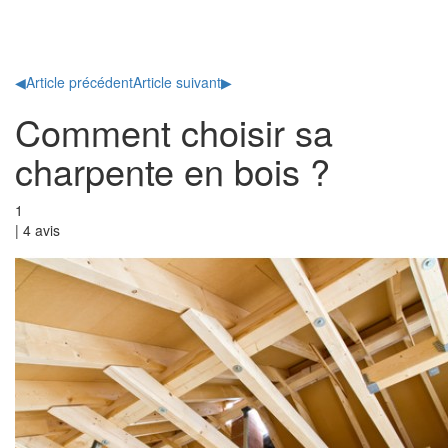
Toggl
naviga
◀
Article précédent
Article suivant
▶
Comment choisir sa
charpente en bois ?
1
|
4
avis