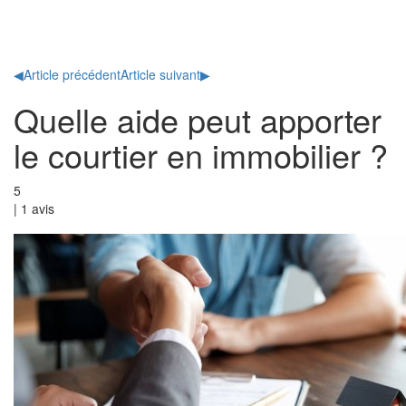
Toggl
naviga
◀
Article précédent
Article suivant
▶
Quelle aide peut apporter
le courtier en immobilier ?
5
|
1
avis