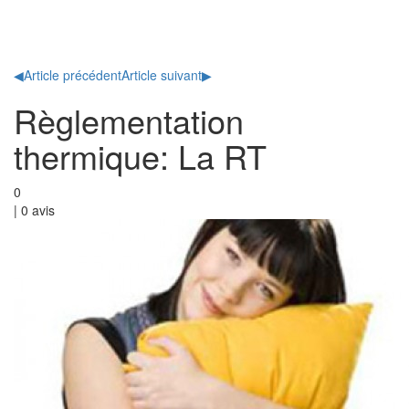
Toggl
naviga
◀
Article précédent
Article suivant
▶
Règlementation
thermique: La RT
0
|
0
avis