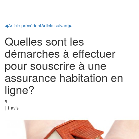
Toggl
naviga
◀
Article précédent
Article suivant
▶
Quelles sont les
démarches à effectuer
pour souscrire à une
assurance habitation en
ligne?
5
|
1
avis