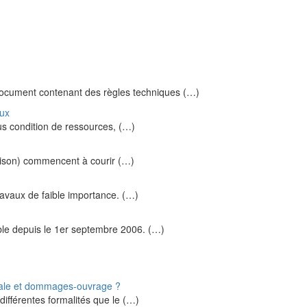
ocument contenant des règles techniques (…)
aux
us condition de ressources, (…)
raison) commencent à courir (…)
travaux de faible importance. (…)
ble depuis le 1er septembre 2006. (…)
nnale et dommages-ouvrage ?
ifférentes formalités que le (…)