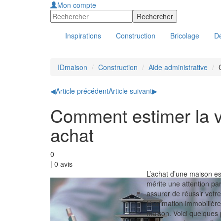
Mon compte
Inspirations
Construction
Bricolage
Dé
IDmaison
Construction
Aide administrative
◀
Article précédent
Article suivant
▶
Comment estimer la v
achat
0
|
0
avis
L’achat d’une maison est
mérite une attention pa
assurer de réussir votre
L’estimation immobilièr
maison. Voici quelques 