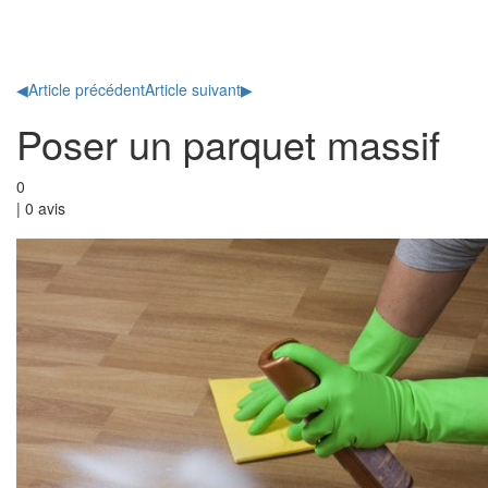
Toggl
naviga
◀
Article précédent
Article suivant
▶
Poser un parquet massif
0
|
0
avis