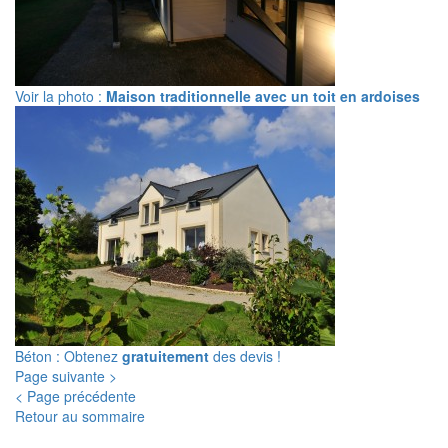
Voir la photo :
Maison traditionnelle avec un toit en ardoises
Béton : Obtenez
gratuitement
des devis !
Page suivante >
< Page précédente
Retour au sommaire