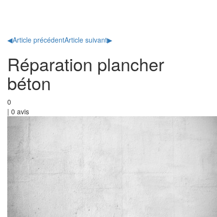
Toggl
naviga
◀
Article précédent
Article suivant
▶
Réparation plancher
béton
0
|
0
avis