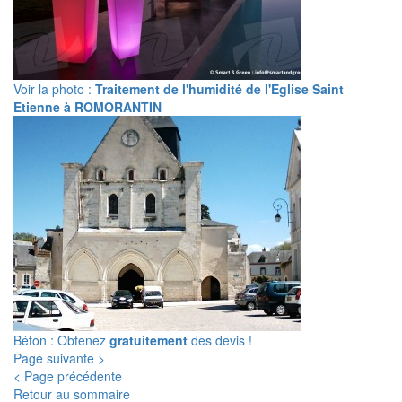
Voir la photo :
Traitement de l'humidité de l'Eglise Saint
Etienne à ROMORANTIN
Béton : Obtenez
gratuitement
des devis !
Page suivante >
< Page précédente
Retour au sommaire