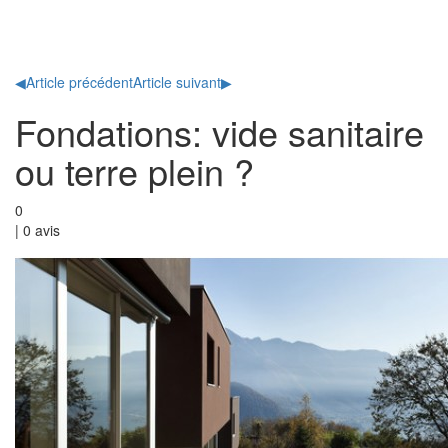
Toggl
naviga
◀
Article précédent
Article suivant
▶
Fondations: vide sanitaire
ou terre plein ?
0
|
0
avis