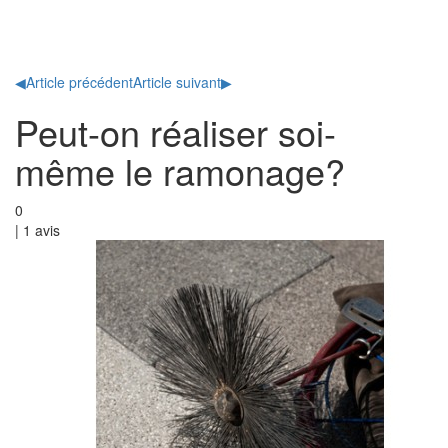
Toggl
naviga
◀
Article précédent
Article suivant
▶
Peut-on réaliser soi-
même le ramonage?
0
|
1
avis