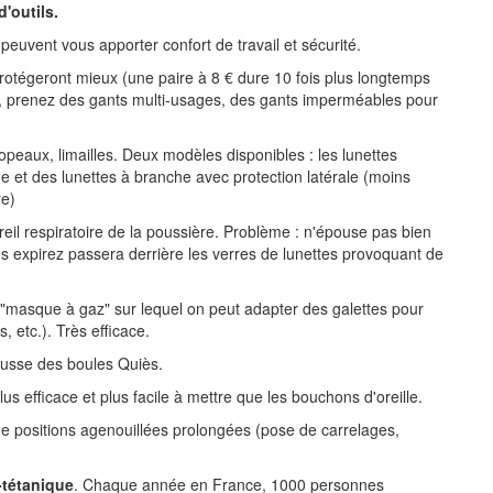
d'outils.
euvent vous apporter confort de travail et sécurité.
rotégeront mieux (une paire à 8 € dure 10 fois plus longtemps
ux, prenez des gants multi-usages, des gants imperméables pour
peaux, limailles. Deux modèles disponibles : les lunettes
ue et des lunettes à branche avec protection latérale (moins
re)
eil respiratoire de la poussière. Problème : n'épouse pas bien
ous expirez passera derrière les verres de lunettes provoquant de
un "masque à gaz" sur lequel on peut adapter des galettes pour
, etc.). Très efficace.
usse des boules Quiès.
us efficace et plus facile à mettre que les bouchons d'oreille.
e positions agenouillées prolongées (pose de carrelages,
-tétanique
. Chaque année en France, 1000 personnes