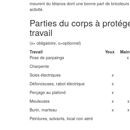
meurent du tétanos dont une bonne part de bricoleurs e
activité.
Parties du corps à protég
travail
(x= obligatoire, o=optionnel)
Travail
Yeux
Main
Pose de parpaings
x
Charpente
Scies électriques
x
Défonceuses, rabot électrique
x
Perçage au plafond
x
Meuleuses
x
x
Burin, marteau
x
x
Peintures, solvants, local non aéré