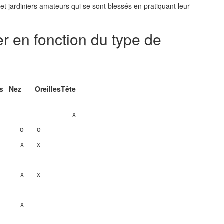
t jardiniers amateurs qui se sont blessés en pratiquant leur
er en fonction du type de
s
Nez
Oreilles
Tête
x
o
o
x
x
x
x
x