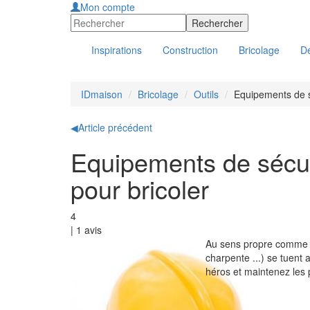
Mon compte
Inspirations
Construction
Bricolage
Dé
IDmaison
Bricolage
Outils
Equipements de s
◀
Article précédent
Equipements de sécurit
pour bricoler
4
|
1
avis
Au sens propre comme a
charpente ...) se tuent 
héros et maintenez les 