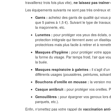
travaillerez trois fois plus vite),
ne laissez pas traîner 
Les équipements suivants ne sont pas très onéreux et p
Gants :
achetez des gants de qualité qui vous p
que 5 paires à 1,5 €). Suivant le type de trava
la maçonnerie, etc.
Lunettes :
pour protéger vos yeux des éclats, co
protection intégrale qui tiennent avec un élastiq
protectrices mais plus facile à retirer et à remett
Masques d'hygiène :
pour protéger votre appar
la forme du visage. Par temps froid, l'air que v
la buée.
Masques respiratoire à galettes :
il s'agit d'
différents usages (poussières, peintures, solvants
Bouchons d'oreille en mousse :
la version mo
Casque antibruit :
pour protéger vos oreilles. Pl
Genouillères :
pour épargner vos genoux lors d
parquets, etc.).
Enfin, n'omettez pas votre rappel de
vaccination anti