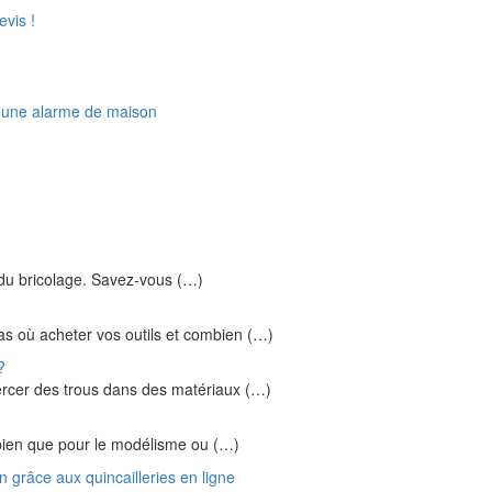
vis !
é d'une alarme de maison
s du bricolage. Savez-vous (…)
s où acheter vos outils et combien (…)
?
percer des trous dans des matériaux (…)
 bien que pour le modélisme ou (…)
 grâce aux quincailleries en ligne