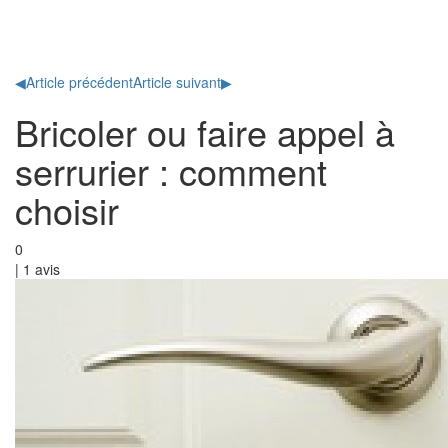
Toggl
naviga
◀
Article précédent
Article suivant
▶
Bricoler ou faire appel à
serrurier : comment
choisir
0
|
1
avis