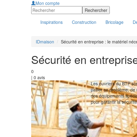
Mon compte
Inspirations
Construction
Bricolage
Dé
IDmaison
Sécurité en entreprise : le matériel néc
Sécurité en entreprise
0
|
0
avis
Les ouvriers du BTP son
pallier ce problème, de
des équipements spécia
pour garantir la sécuri