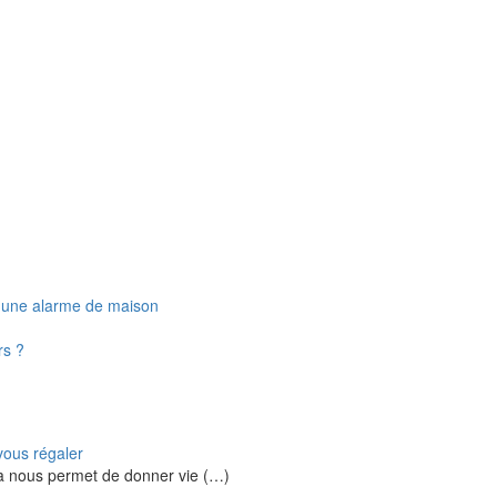
é d'une alarme de maison
rs ?
 vous régaler
zza nous permet de donner vie (…)