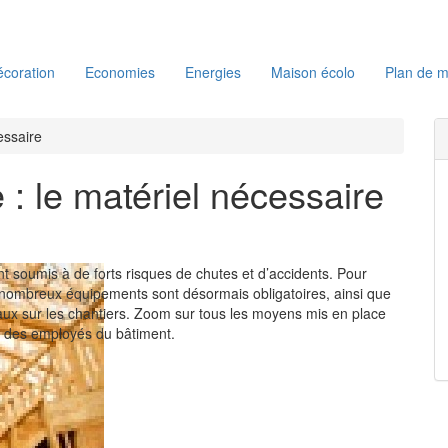
coration
Economies
Energies
Maison écolo
Plan de m
essaire
 : le matériel nécessaire
t soumis à de forts risques de chutes et d’accidents. Pour
 nombreux équipements sont désormais obligatoires, ainsi que
ux sur les chantiers. Zoom sur tous les moyens mis en place
té des employés du bâtiment.