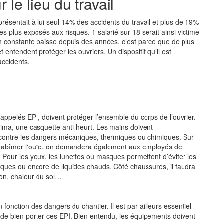
 le lieu du travail
ésentait à lui seul 14% des accidents du travail et plus de 19%
les plus exposés aux risques. 1 salarié sur 18 serait ainsi victime
t en constante baisse depuis des années, c’est parce que de plus
 entendent protéger les ouvriers. Un dispositif qu’il est
accidents.
appelés EPI, doivent protéger l’ensemble du corps de l’ouvrier.
nima, une casquette anti-heurt. Les mains doivent
 contre les dangers mécaniques, thermiques ou chimiques. Sur
t abîmer l'ouïe, on demandera également aux employés de
. Pour les yeux, les lunettes ou masques permettent d’éviter les
imiques ou encore de liquides chauds. Côté chaussures, il faudra
tion, chaleur du sol…
onction des dangers du chantier. Il est par ailleurs essentiel
e de bien porter ces EPI. Bien entendu, les équipements doivent