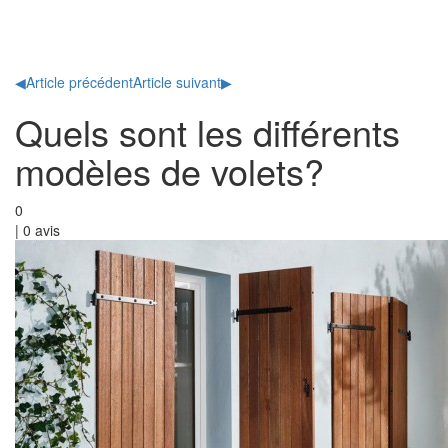
Toggl
naviga
◀
Article précédent
Article suivant
▶
Quels sont les différents
modèles de volets?
0
|
0
avis