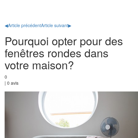
Toggl
naviga
◀
Article précédent
Article suivant
▶
Pourquoi opter pour des
fenêtres rondes dans
votre maison?
0
|
0
avis